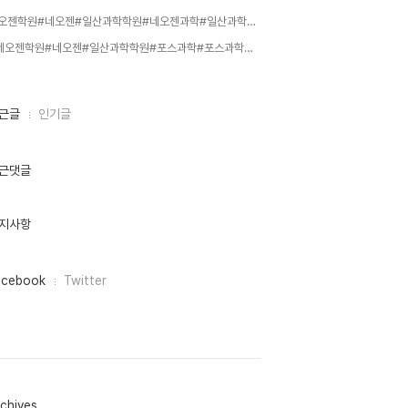
네오젠학원#네오젠#일산과학학원#네오젠과학#일산과학#일산후곡#최상욱원장#화학최상욱#최상욱#네오젠과학학원#과학학원#통합과학#과학내신#화학1#물리1#생명과학1#중등과학#운정고#대진고#주엽고#정발고#안곡고#가좌고#저동고#대화고#중산고#일산동고#덕이고#교육과정#특강,
#네오젠학원#네오젠#일산과학학원#포스과학#포스과학학원#일산후곡#최상욱원장#화학최상욱#최상욱#네오젠과학학원#과학학,
근글
인기글
근댓글
지사항
acebook
Twitter
chives