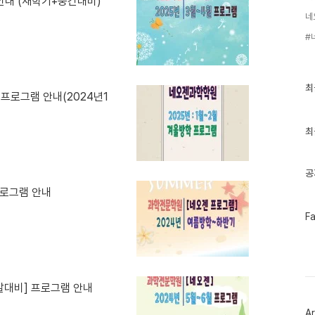
안내 (새학기+중간대비)
최
최
 프로그램 안내(2024년1
근
글
과
인
최
기
글
공
프로그램 안내
페
F
이
스
북
트
위
터
말대비] 프로그램 안내
플
러
Ar