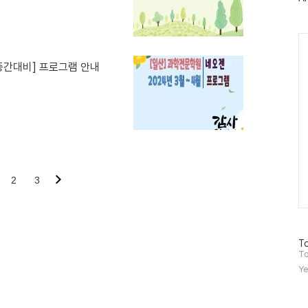
그
인
Ca
중간대비] 프로그램 안내
2
3
방
To
문
To
자
Ye
수